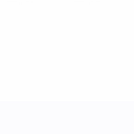
Cartons jaunes
Cartons rouges
UEFA Women's Nations League