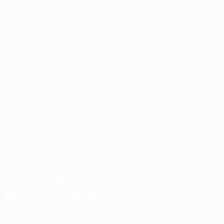
Matches
Équipes
Groupes
Infos
Stats
À propos
VOIR
ÉGALEMENT
fr.UEFA.com
Fondation
UEFA pour
l'enfance
LANGUES
Français
English
Français
Deutsch
Русский
Español
Italiano
Português
Télécharger l'appli officielle
Vie privée