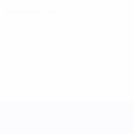
Statistiques clés
1
Matches joués
0
Buts
0
Cartons jaunes
UEFA Women's Nations League