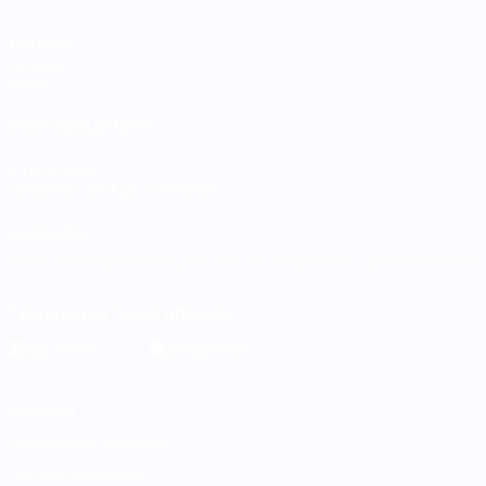
Matches
Groupes
Stats
VOIR ÉGALEMENT
fr.UEFA.com
Fondation UEFA pour l'enfance
LANGUES
Français
English
Français
Deutsch
Русский
Español
Italiano
Télécharger l'appli officielle
Vie privée
Conditions d'utilisation
Politique de cookies