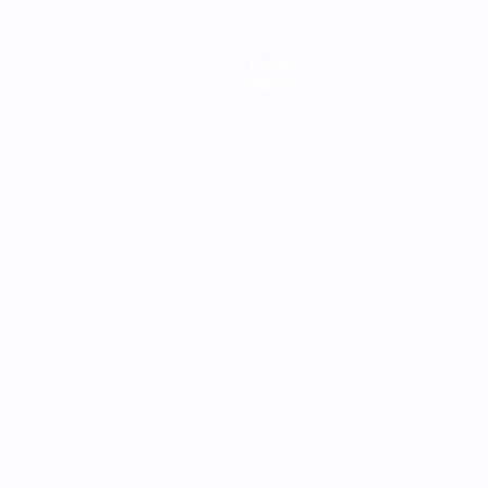
Équipes
Infos
À propos
Português