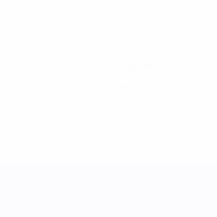
18
Minutes jouées
0
Passes décisives
0
Cartons rouges