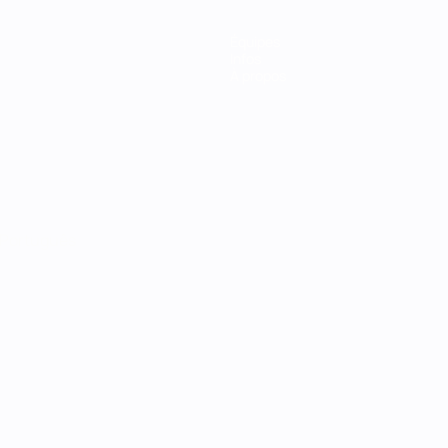
Équipes
Infos
À propos
Português