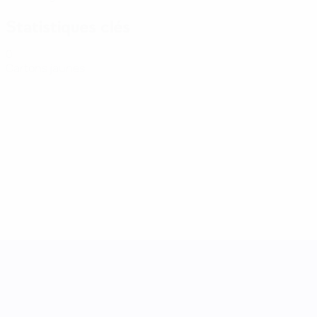
Statistiques clés
0
Cartons jaunes
UEFA Women's Nations League