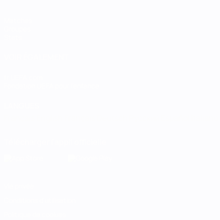
Matches
Groupes
Stats
VOIR ÉGALEMENT
fr.UEFA.com
Fondation UEFA pour l'enfance
LANGUES
Français
English
Français
Deutsch
Русский
Español
Italiano
Télécharger l'appli officielle
Vie privée
Conditions d'utilisation
Politique de cookies