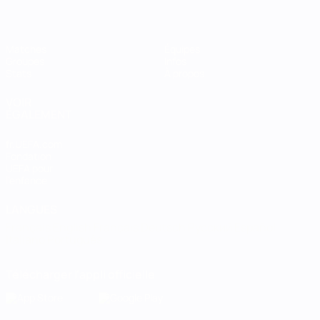
Matches
Équipes
Groupes
Infos
Stats
À propos
VOIR
ÉGALEMENT
fr.UEFA.com
Fondation
UEFA pour
l'enfance
LANGUES
Français
English
Français
Deutsch
Русский
Español
Italiano
Português
Télécharger l'appli officielle