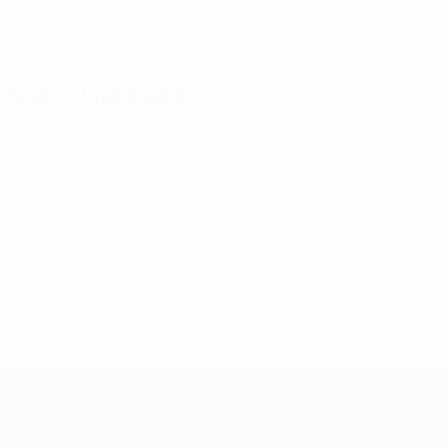
DATE DE NAISSANCE
08/12/2006 (19)
Statistiques clés
Voir toutes les stats
2
180
Matches joués
Minutes jouées
90 moy. par match
0
1
Buts
Tirs
0,5 moy. par match
1
1
Passes décisives
Cartons jaunes
0,5 moy. par match
0,5 moy. par match
0
Cartons rouges
UEFA Women's Nations League