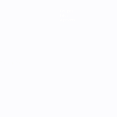
Équipes
Infos
À propos
Português