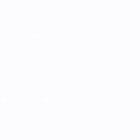
Matches
Groupes
Stats
VOIR ÉGALEMENT
fr.UEFA.com
Fondation UEFA pour l'enfance
LANGUES
Français
English
Français
Deutsch
Русский
Español
Italiano
Télécharger l'appli officielle
Vie privée
Conditions d'utilisation
Politique de cookies