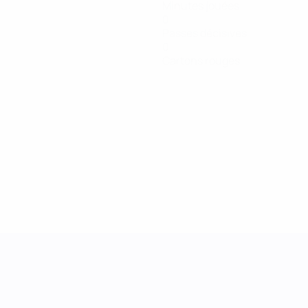
Minutes jouées
0
Passes décisives
0
Cartons rouges