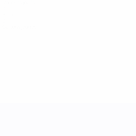
Matches joués
0
Buts
0
Cartons jaunes
UEFA Women's Nations League