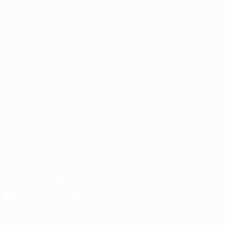
Matches
Équipes
Groupes
Infos
Stats
À propos
VOIR
ÉGALEMENT
fr.UEFA.com
Fondation
UEFA pour
l'enfance
LANGUES
Français
English
Français
Deutsch
Русский
Español
Italiano
Português
Télécharger l'appli officielle
Vie privée