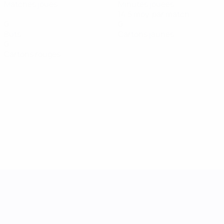
Matches joués
Minutes jouées
14,5 moy. par match
0
0
Buts
Cartons jaunes
0
Cartons rouges
UEFA Women's Nations League