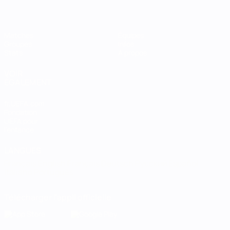
Matches
Équipes
Groupes
Infos
Stats
À propos
VOIR
ÉGALEMENT
fr.UEFA.com
Fondation
UEFA pour
l'enfance
LANGUES
Français
English
Français
Deutsch
Русский
Español
Italiano
Português
Télécharger l'appli officielle