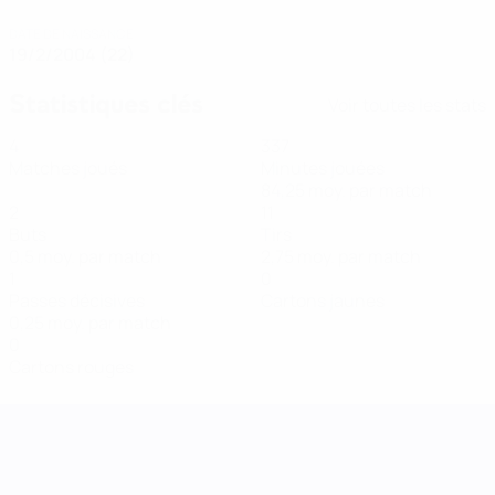
DATE DE NAISSANCE
19/2/2004 (22)
Statistiques clés
Voir toutes les stats
4
337
Matches joués
Minutes jouées
84,25 moy. par match
2
11
Buts
Tirs
0,5 moy. par match
2,75 moy. par match
1
0
Passes décisives
Cartons jaunes
0,25 moy. par match
0
Cartons rouges
UEFA Women's Nations League