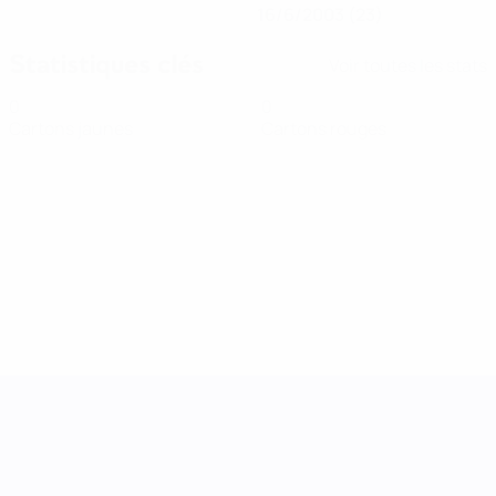
16/6/2003 (23)
Statistiques clés
Voir toutes les stats
0
0
Cartons jaunes
Cartons rouges
UEFA Women's Nations League