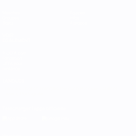
Matches
Équipes
Groupes
Infos
Stats
À propos
VOIR
ÉGALEMENT
fr.UEFA.com
Fondation
UEFA pour
l'enfance
LANGUES
Français
English
Français
Deutsch
Русский
Español
Italiano
Português
Télécharger l'appli officielle
Vie privée