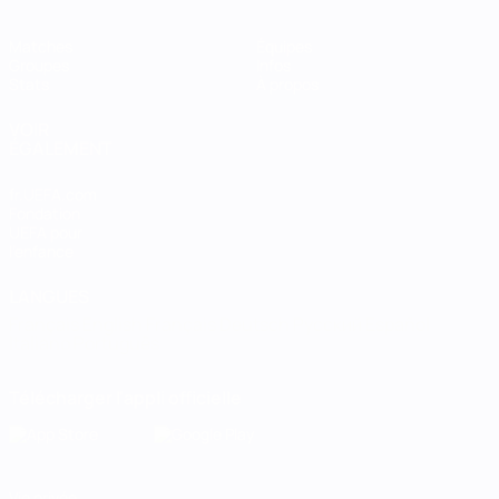
Matches
Équipes
Groupes
Infos
Stats
À propos
VOIR
ÉGALEMENT
fr.UEFA.com
Fondation
UEFA pour
l'enfance
LANGUES
Français
English
Français
Deutsch
Русский
Español
Italiano
Português
Télécharger l'appli officielle
Vie privée