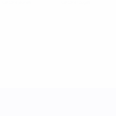
Cartons jaunes
Cartons rouges
UEFA Women's Nations League