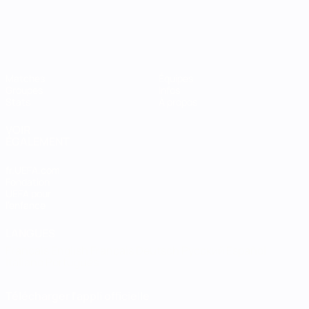
Matches
Équipes
Groupes
Infos
Stats
À propos
VOIR
ÉGALEMENT
fr.UEFA.com
Fondation
UEFA pour
l'enfance
LANGUES
Français
English
Français
Deutsch
Русский
Español
Italiano
Português
Télécharger l'appli officielle