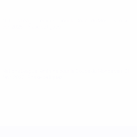
Nations League féminine pour la Coupe du Monde
ven. 4
avr. 2025
· Phase de ligues
Nations League féminine pour la Coupe du Monde
ven. 21
févr. 2025
· Phase de ligues
UEFA Women's Nations League