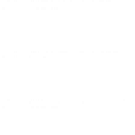
Nations League féminine pour la Coupe du Monde
mar. 3
juin 2025
· Phase de ligues
Nations League féminine pour la Coupe du Monde
ven. 30
mai 2025
· Phase de ligues
Nations League féminine pour la Coupe du Monde
mar. 8
avr. 2025
· Phase de ligues