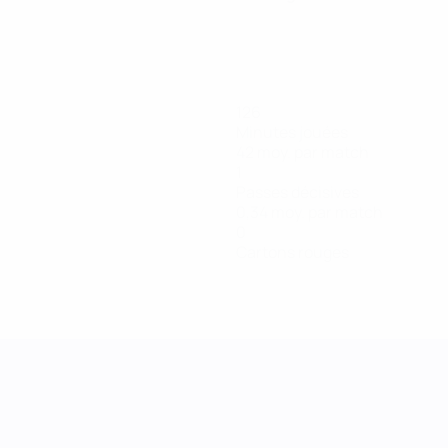
126
Minutes jouées
42 moy. par match
1
Passes décisives
0,34 moy. par match
0
Cartons rouges