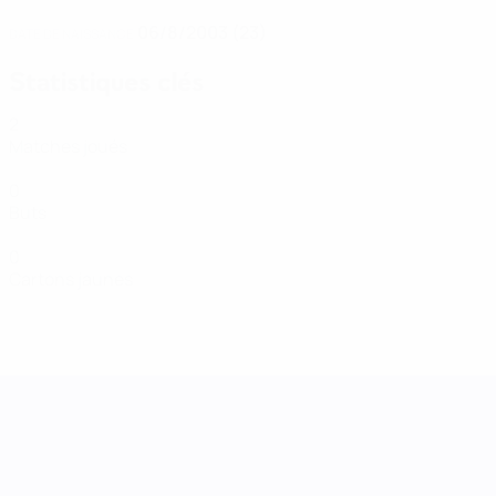
06/8/2003 (23)
DATE DE NAISSANCE
Statistiques clés
2
Matches joués
0
Buts
0
Cartons jaunes
UEFA Women's Nations League