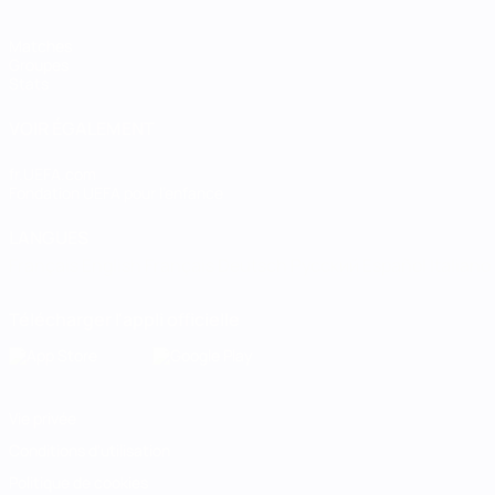
Matches
Groupes
Stats
VOIR ÉGALEMENT
fr.UEFA.com
Fondation UEFA pour l'enfance
LANGUES
Français
English
Français
Deutsch
Русский
Español
Italiano
Télécharger l'appli officielle
Vie privée
Conditions d'utilisation
Politique de cookies