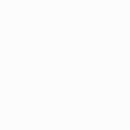
Équipes
Infos
À propos
Português