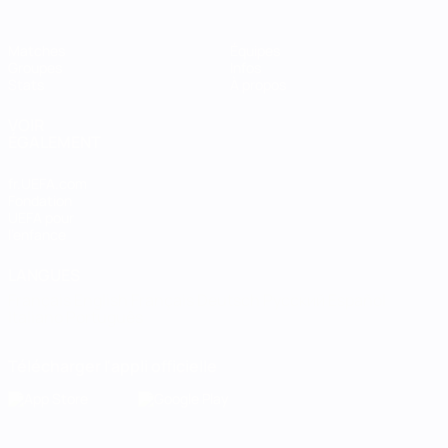
Matches
Équipes
Groupes
Infos
Stats
À propos
VOIR
ÉGALEMENT
fr.UEFA.com
Fondation
UEFA pour
l'enfance
LANGUES
Français
English
Français
Deutsch
Русский
Español
Italiano
Português
Télécharger l'appli officielle