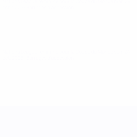
Nations League féminine pour la Coupe du Monde
mar. 28
oct. 2025
· Barrages d'accession
Nations League féminine pour la Coupe du Monde
ven. 24
oct. 2025
· Barrages d'accession
UEFA Women's Nations League