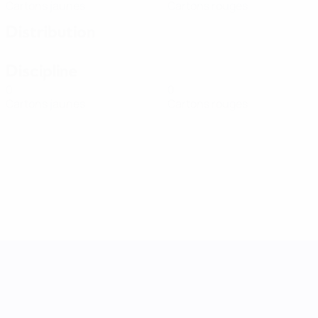
Cartons jaunes
Cartons rouges
Distribution
Discipline
0
0
Cartons jaunes
Cartons rouges
UEFA Women's Nations League