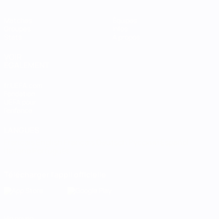
Matches
Équipes
Groupes
Infos
Stats
À propos
VOIR
ÉGALEMENT
fr.UEFA.com
Fondation
UEFA pour
l'enfance
LANGUES
Français
English
Français
Deutsch
Русский
Español
Italiano
Português
Télécharger l'appli officielle
Vie privée