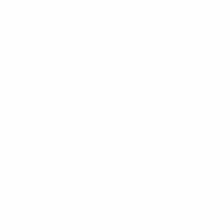
Nations League féminine pour la Coupe du Monde
mar. 28
oct. 2025
· Barrages d'accession
Nations League féminine pour la Coupe du Monde
ven. 24
oct. 2025
· Barrages d'accession
Nations League féminine pour la Coupe du Monde
mar. 3
juin 2025
· Phase de ligues