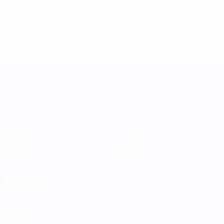
UEFA Women's Nations League
Matches
Équipes
Groupes
Infos
Stats
À propos
VOIR
ÉGALEMENT
fr.UEFA.com
Fondation
UEFA pour