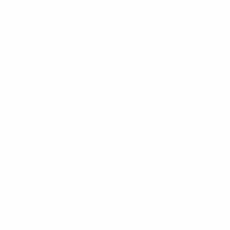
Nations League féminine pour la Coupe du Monde
ven. 30
mai 2025
· Phase de ligues
Nations League féminine pour la Coupe du Monde
mar. 8
avr. 2025
· Phase de ligues
Nations League féminine pour la Coupe du Monde
ven. 4
avr. 2025
· Phase de ligues