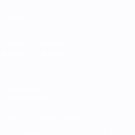
l'enfance
LANGUES
Français
English
Français
Deutsch
Русский
Español
Italiano
Português
Télécharger l'appli officielle
Vie privée
Conditions d'utilisation
Politique de cookies
Paramètres des cookies
© 1998-2026 UEFA. Tous droits réservés.
La désignation UEFA, le logo de l'UEFA et toutes les marques liées
aux compétitions de l'UEFA sont protégés en tant que marques