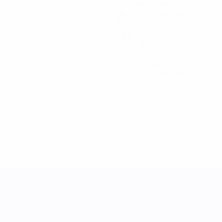
Minutes jouées
84,67 moy. par match
3
Tirs
1 moy. par match
1
Cartons jaunes
0,34 moy. par match