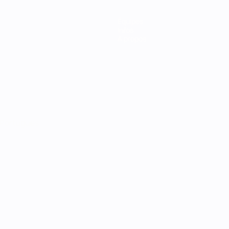
Équipes
Infos
À propos
Português