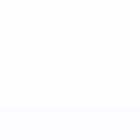
Matches joués
1
Buts
0,34 moy. par match
0
Passes décisives
0
Cartons rouges
UEFA Women's Nations League