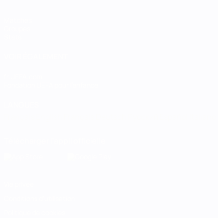
Matches
Groupes
Stats
VOIR ÉGALEMENT
fr.UEFA.com
Fondation UEFA pour l'enfance
LANGUES
Français
English
Français
Deutsch
Русский
Español
Italiano
Télécharger l'appli officielle
Vie privée
Conditions d'utilisation
Politique de cookies