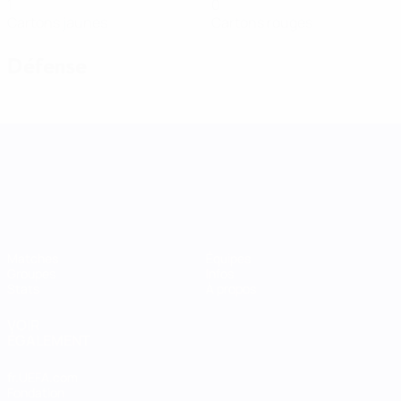
1
0
Cartons jaunes
Cartons rouges
Défense
UEFA Women's Nations League
Matches
Équipes
Groupes
Infos
Stats
À propos
VOIR
ÉGALEMENT
fr.UEFA.com
Fondation