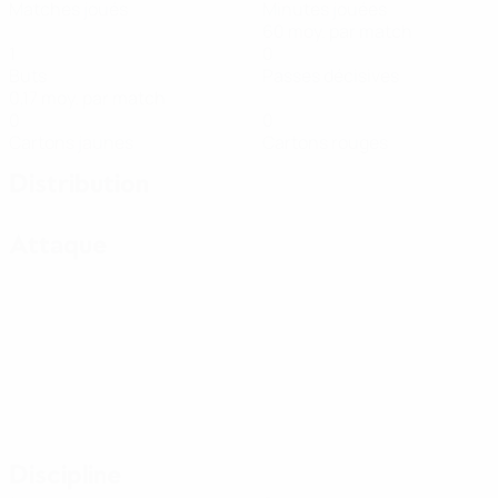
Matches joués
Minutes jouées
60 moy. par match
1
0
Buts
Passes décisives
0,17 moy. par match
0
0
Cartons jaunes
Cartons rouges
Distribution
Attaque
Discipline