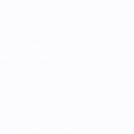
UEFA pour
l'enfance
LANGUES
Français
English
Français
Deutsch
Русский
Español
Italiano
Português
Télécharger l'appli officielle
Vie privée
Conditions d'utilisation
Politique de cookies
Paramètres des cookies
© 1998-2026 UEFA. Tous droits réservés.
La désignation UEFA, le logo de l'UEFA et toutes les marques liées