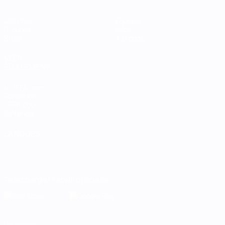
Matches
Équipes
Groupes
Infos
Stats
À propos
VOIR
ÉGALEMENT
fr.UEFA.com
Fondation
UEFA pour
l'enfance
LANGUES
Français
English
Français
Deutsch
Русский
Español
Italiano
Português
Télécharger l'appli officielle
Vie privée