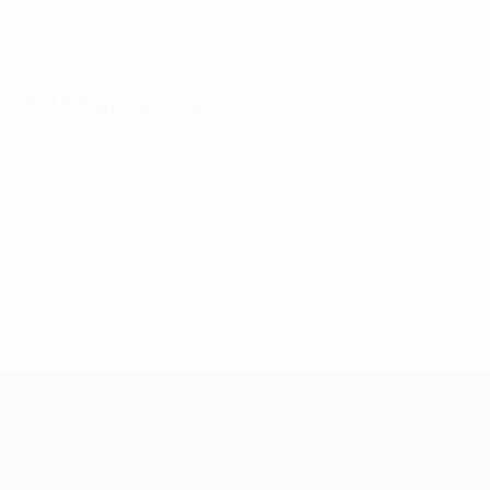
DATE DE NAISSANCE
23/2/2001 (25)
Statistiques clés
Voir toutes les stats
2
90
Matches joués
Minutes jouées
11,25 moy. par match
0
0
Buts
Cartons jaunes
0
Cartons rouges
UEFA Women's Nations League