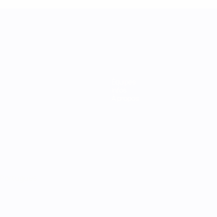
Équipes
Infos
À propos
Português