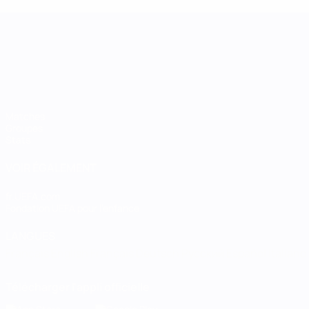
UEFA Women's Nations League
Matches
Groupes
Stats
VOIR ÉGALEMENT
fr.UEFA.com
Fondation UEFA pour l'enfance
LANGUES
Français
English
Français
Deutsch
Русский
Español
Italiano
Télécharger l'appli officielle