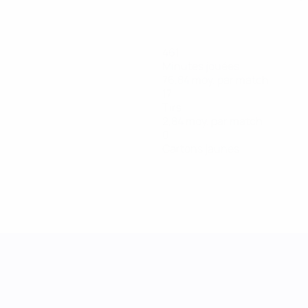
461
Minutes jouées
76,84 moy. par match
17
Tirs
2,84 moy. par match
0
Cartons jaunes