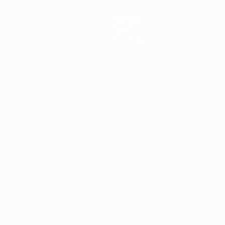
Équipes
Infos
À propos
Português