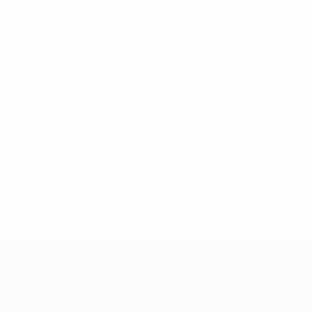
Statistiques clés
6
Matches joués
4
Buts
0,67 moy. par match
2
Passes décisives
0,34 moy. par match
0
Cartons rouges
UEFA Women's Nations League