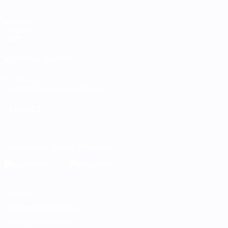
Matches
Groupes
Stats
VOIR ÉGALEMENT
fr.UEFA.com
Fondation UEFA pour l'enfance
LANGUES
Français
English
Français
Deutsch
Русский
Español
Italiano
Télécharger l'appli officielle
Vie privée
Conditions d'utilisation
Politique de cookies