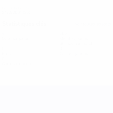
DATE DE NAISSANCE
24/2/2001 (25)
Statistiques clés
Voir toutes les stats
4
360
Matches joués
Minutes jouées
60 moy. par match
0
0
Buts
Cartons jaunes
0
Cartons rouges
UEFA Women's Nations League