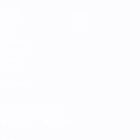
Matches
Équipes
Groupes
Infos
Stats
À propos
VOIR
ÉGALEMENT
fr.UEFA.com
Fondation
UEFA pour
l'enfance
LANGUES
Français
English
Français
Deutsch
Русский
Español
Italiano
Português
Télécharger l'appli officielle
Vie privée