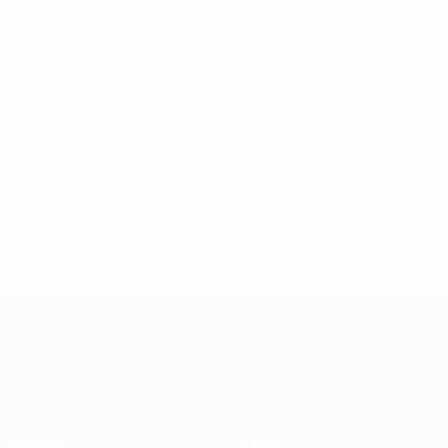
Nations League féminine pour la Coupe du Monde
ven. 21
févr. 2025
· Phase de ligues
UEFA Women's Nations League
Matches
Équipes