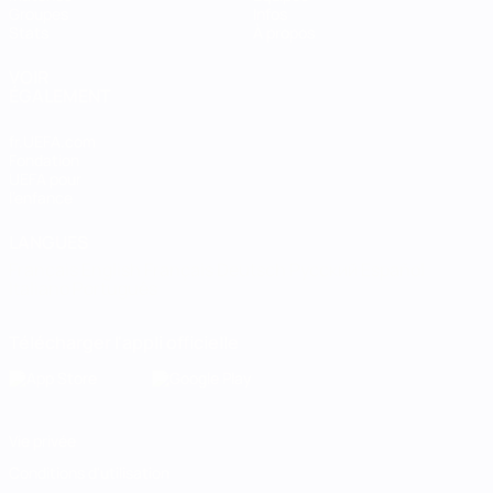
Groupes
Infos
Stats
À propos
VOIR
ÉGALEMENT
fr.UEFA.com
Fondation
UEFA pour
l'enfance
LANGUES
Français
English
Français
Deutsch
Русский
Español
Italiano
Português
Télécharger l'appli officielle
Vie privée
Conditions d'utilisation