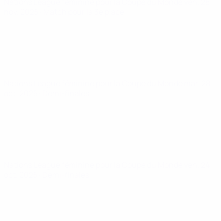
Nations League féminine pour la Coupe du Monde
ven. 28
nov. 2025
· Match pour la 3e place
Nations League féminine pour la Coupe du Monde
mar. 28
oct. 2025
· Demi-finales
Nations League féminine pour la Coupe du Monde
ven. 24
oct. 2025
· Demi-finales