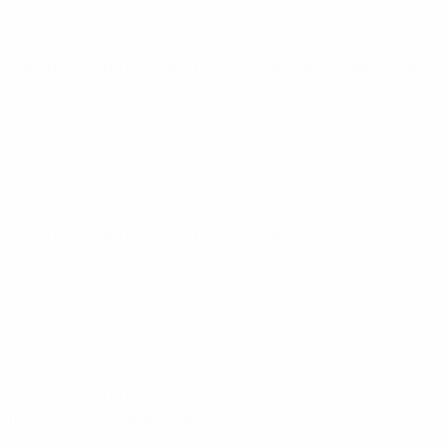
Nations League féminine pour la Coupe du Monde
mar. 8
avr. 2025
· Phase de ligues
Nations League féminine pour la Coupe du Monde
ven. 4
avr. 2025
· Phase de ligues
Nations League féminine pour la Coupe du Monde
mar. 25
févr. 2025
· Phase de ligues