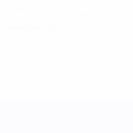
Hongrie
PAYS
DATE DE NAISSANCE
15/6/2001 (25)
Statistiques clés
Voir toutes les stats
2
10
Matches joués
Minutes jouées
2 moy. par match
0
0
Buts
Tirs
0
0
Passes décisives
Cartons jaunes
0
Cartons rouges
UEFA Women's Nations League