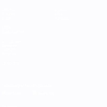
Matches
Équipes
Groupes
Infos
Stats
À propos
VOIR
ÉGALEMENT
fr.UEFA.com
Fondation
UEFA pour
l'enfance
LANGUES
Français
English
Français
Deutsch
Русский
Español
Italiano
Português
Télécharger l'appli officielle
Vie privée