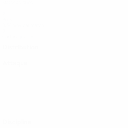
Matches joués
2
Buts
0,34 moy. par match
0
Cartons jaunes
Distribution
Attaque
Discipline