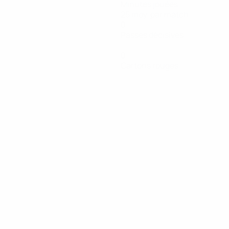
Minutes jouées
25 moy. par match
0
Passes décisives
0
Cartons rouges