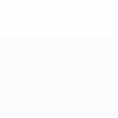
0
Cartons rouges
Équipes
Infos
À propos