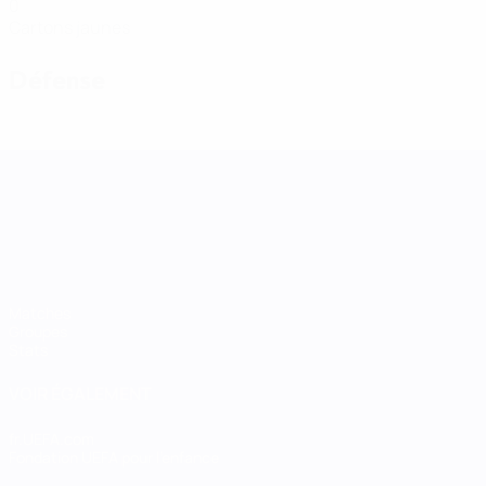
0
Cartons jaunes
Défense
UEFA Women's Nations League
Matches
Groupes
Stats
VOIR ÉGALEMENT
fr.UEFA.com
Fondation UEFA pour l'enfance