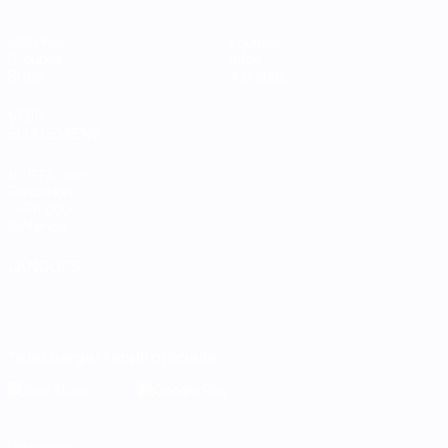
Matches
Équipes
Groupes
Infos
Stats
À propos
VOIR
ÉGALEMENT
fr.UEFA.com
Fondation
UEFA pour
l'enfance
LANGUES
Français
English
Français
Deutsch
Русский
Español
Italiano
Português
Télécharger l'appli officielle
Vie privée