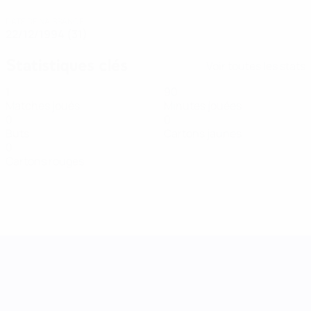
DATE DE NAISSANCE
22/12/1994 (31)
Statistiques clés
Voir toutes les stats
1
90
Matches joués
Minutes jouées
0
0
Buts
Cartons jaunes
0
Cartons rouges
UEFA Women's Nations League