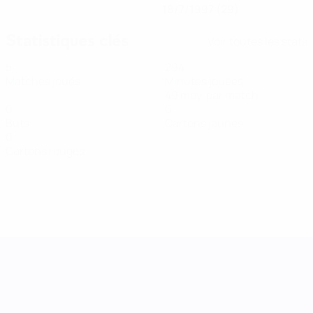
18/7/1997 (29)
Statistiques clés
Voir toutes les stats
5
294
Matches joués
Minutes jouées
49 moy. par match
0
0
Buts
Cartons jaunes
0
Cartons rouges
UEFA Women's Nations League