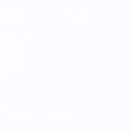
Matches
Équipes
Groupes
Infos
Stats
À propos
VOIR
ÉGALEMENT
fr.UEFA.com
Fondation
UEFA pour
l'enfance
LANGUES
Français
English
Français
Deutsch
Русский
Español
Italiano
Português
Télécharger l'appli officielle
Vie privée