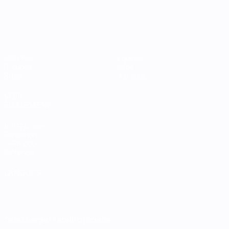
Matches
Équipes
Groupes
Infos
Stats
À propos
VOIR
ÉGALEMENT
fr.UEFA.com
Fondation
UEFA pour
l'enfance
LANGUES
Français
English
Français
Deutsch
Русский
Español
Italiano
Português
Télécharger l'appli officielle