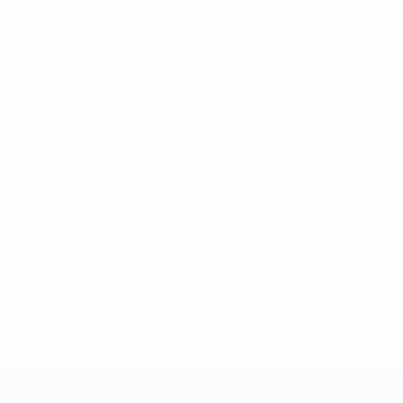
Nations League féminine pour la Coupe du Monde
mar. 25
févr. 2025
· Phase de ligues
Nations League féminine pour la Coupe du Monde
ven. 21
févr. 2025
· Phase de ligues
UEFA Women's Nations League