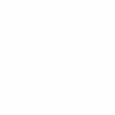
Nations League féminine pour la Coupe du Monde
mar. 3
juin 2025
· Phase de ligues
Nations League féminine pour la Coupe du Monde
ven. 30
mai 2025
· Phase de ligues
Nations League féminine pour la Coupe du Monde
ven. 4
avr. 2025
· Phase de ligues