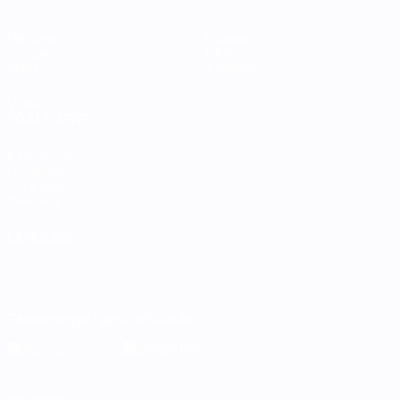
Matches
Équipes
Groupes
Infos
Stats
À propos
VOIR
ÉGALEMENT
fr.UEFA.com
Fondation
UEFA pour
l'enfance
LANGUES
Français
English
Français
Deutsch
Русский
Español
Italiano
Português
Télécharger l'appli officielle
Vie privée