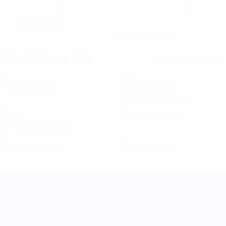
19
6
NUMÉRO EN CLUB
NUMÉRO EN SÉLECTION
Kazakhstan
PAYS
DATE DE NAISSANCE
05/7/2000 (26)
Statistiques clés
Voir toutes les stats
5
233
Matches joués
Minutes jouées
46,6 moy. par match
2
0
Buts
Passes décisives
0,4 moy. par match
0
0
Cartons jaunes
Cartons rouges
UEFA Women's Nations League