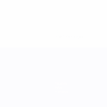
0
Cartons rouges
Équipes
Infos
À propos