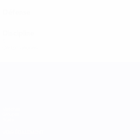
Défense
Discipline
0
Cartons jaunes
UEFA Women's Nations League
Matches
Groupes
Stats
VOIR ÉGALEMENT