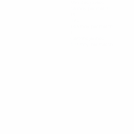
Minutes jouées
54 moy. par match
13
Tirs
1,63 moy. par match
1
Cartons jaunes
0,13 moy. par match