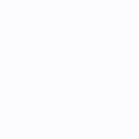
Português
ux compétitions de l'UEFA sont protégés en tant que marques et/ou droi
EFA.com implique que vous acceptez les Conditions générales et les Disp