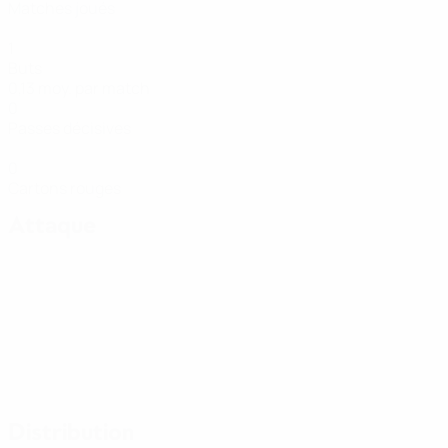
Matches joués
1
Buts
0,13 moy. par match
0
Passes décisives
0
Cartons rouges
Attaque
Distribution