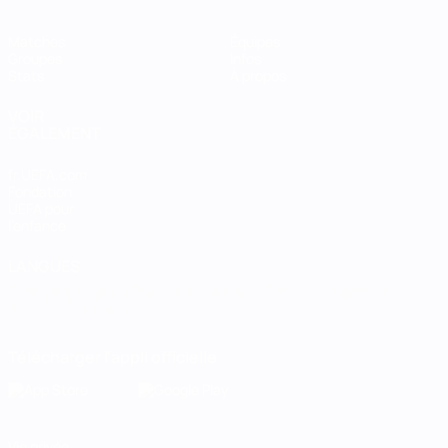
Matches
Équipes
Groupes
Infos
Stats
À propos
VOIR
ÉGALEMENT
fr.UEFA.com
Fondation
UEFA pour
l'enfance
LANGUES
Français
English
Français
Deutsch
Русский
Español
Italiano
Português
Télécharger l'appli officielle
Vie privée