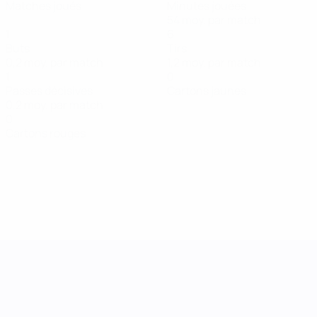
Matches joués
Minutes jouées
54 moy. par match
1
6
Buts
Tirs
0,2 moy. par match
1,2 moy. par match
1
0
Passes décisives
Cartons jaunes
0,2 moy. par match
0
Cartons rouges
UEFA Women's Nations League