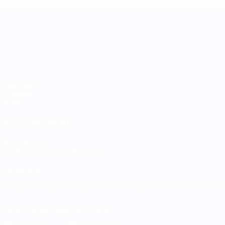
UEFA Women's Nations League
Matches
Groupes
Stats
VOIR ÉGALEMENT
fr.UEFA.com
Fondation UEFA pour l'enfance
LANGUES
Français
English
Français
Deutsch
Русский
Español
Italiano
Télécharger l'appli officielle