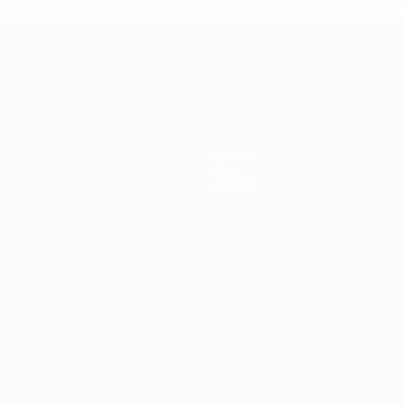
Équipes
Infos
À propos
Português