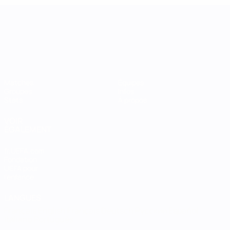
UEFA Women's Nations League
Matches
Équipes
Groupes
Infos
Stats
À propos
VOIR
ÉGALEMENT
fr.UEFA.com
Fondation
UEFA pour
l'enfance
LANGUES
Français
English
Français
Deutsch
Русский
Español
Italiano
Português