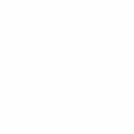
Nations League féminine pour la Coupe du Monde
mar. 25
févr. 2025
· Phase de ligues
Nations League féminine pour la Coupe du Monde
ven. 21
févr. 2025
· Phase de ligues