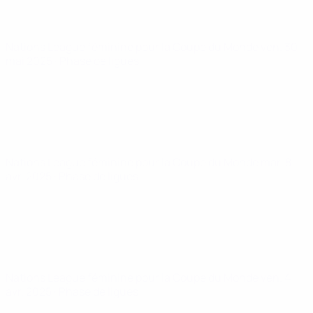
Nations League féminine pour la Coupe du Monde
ven. 30
mai 2025
· Phase de ligues
Nations League féminine pour la Coupe du Monde
mar. 8
avr. 2025
· Phase de ligues
Nations League féminine pour la Coupe du Monde
ven. 4
avr. 2025
· Phase de ligues