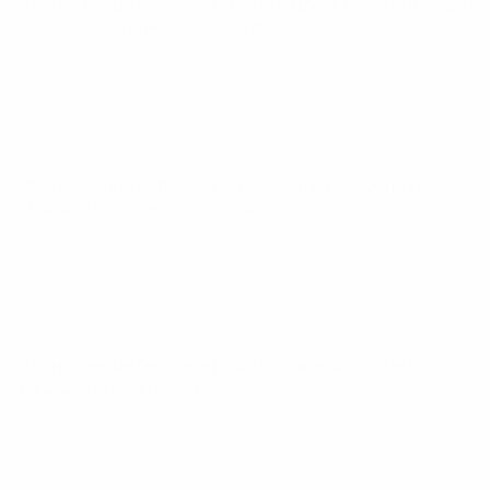
Nations League féminine pour la Coupe du Monde
mar. 28
oct. 2025
· Barrages d'accession
Nations League féminine pour la Coupe du Monde
ven. 24
oct. 2025
· Barrages d'accession
Nations League féminine pour la Coupe du Monde
mar. 3
juin 2025
· Phase de ligues