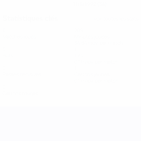
11/5/1992 (34)
Statistiques clés
Voir toutes les stats
6
209
Matches joués
Minutes jouées
34,84 moy. par match
0
1
Buts
Tirs
0,17 moy. par match
0
1
Passes décisives
Cartons jaunes
0,17 moy. par match
0
Cartons rouges
UEFA Women's Nations League