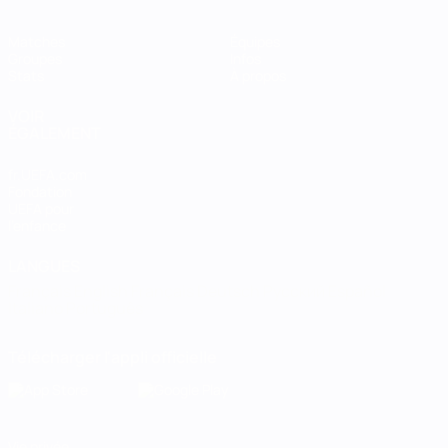
Matches
Équipes
Groupes
Infos
Stats
À propos
VOIR
ÉGALEMENT
fr.UEFA.com
Fondation
UEFA pour
l'enfance
LANGUES
Français
English
Français
Deutsch
Русский
Español
Italiano
Português
Télécharger l'appli officielle
Vie privée