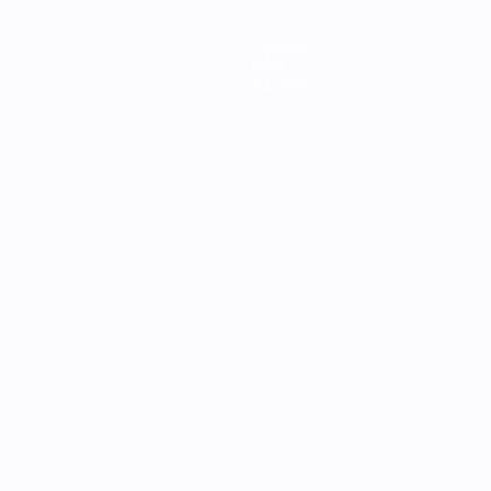
Équipes
Infos
À propos
Português