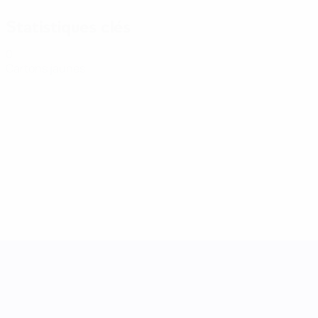
Statistiques clés
0
Cartons jaunes
UEFA Women's Nations League