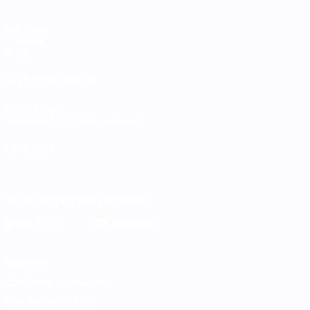
Matches
Groupes
Stats
VOIR ÉGALEMENT
fr.UEFA.com
Fondation UEFA pour l'enfance
LANGUES
Français
English
Français
Deutsch
Русский
Español
Italiano
Télécharger l'appli officielle
Vie privée
Conditions d'utilisation
Politique de cookies