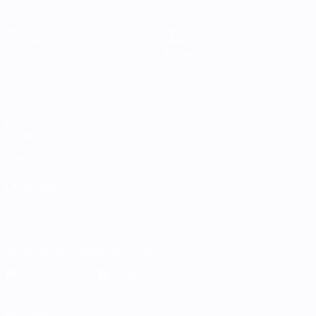
Matches
Équipes
Groupes
Infos
Stats
À propos
VOIR
ÉGALEMENT
fr.UEFA.com
Fondation
UEFA pour
l'enfance
LANGUES
Français
English
Français
Deutsch
Русский
Español
Italiano
Português
Télécharger l'appli officielle
Vie privée