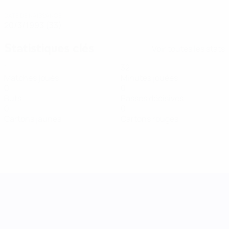
DATE DE NAISSANCE
20/3/1993 (33)
Statistiques clés
Voir toutes les stats
1
32
Matches joués
Minutes jouées
0
0
Buts
Passes décisives
0
0
Cartons jaunes
Cartons rouges
UEFA Women's Nations League