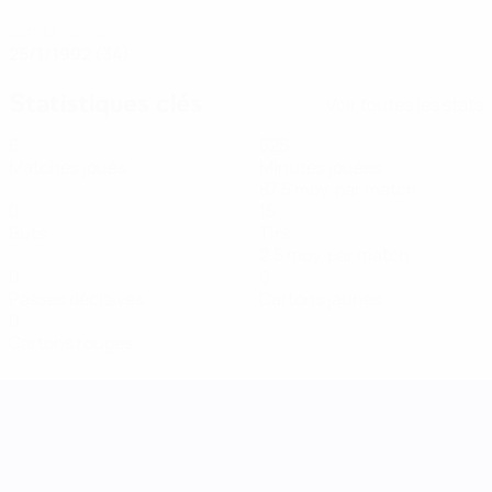
DATE DE NAISSANCE
25/1/1992 (34)
Statistiques clés
Voir toutes les stats
6
525
Matches joués
Minutes jouées
87,5 moy. par match
0
15
Buts
Tirs
2,5 moy. par match
0
0
Passes décisives
Cartons jaunes
0
Cartons rouges
UEFA Women's Nations League