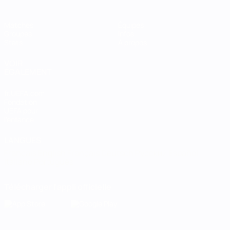
Matches
Équipes
Groupes
Infos
Stats
À propos
VOIR
ÉGALEMENT
fr.UEFA.com
Fondation
UEFA pour
l'enfance
LANGUES
Français
English
Français
Deutsch
Русский
Español
Italiano
Português
Télécharger l'appli officielle