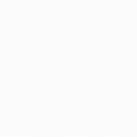
l'enfance
LANGUES
Français
English
Français
Deutsch
Русский
Español
Italiano
Português
Télécharger l'appli officielle
Vie privée
Conditions d'utilisation
Politique de cookies
Paramètres des cookies
© 1998-2026 UEFA. Tous droits réservés.
La désignation UEFA, le logo de l'UEFA et toutes les marques liées
aux compétitions de l'UEFA sont protégés en tant que marques