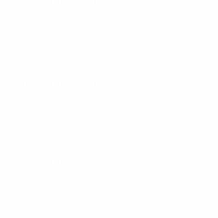
Nations League féminine pour la Coupe du Monde
mar. 28
oct. 2025
· Barrages d'accession
Nations League féminine pour la Coupe du Monde
ven. 24
oct. 2025
· Barrages d'accession
Nations League féminine pour la Coupe du Monde
mar. 3
juin 2025
· Phase de ligues