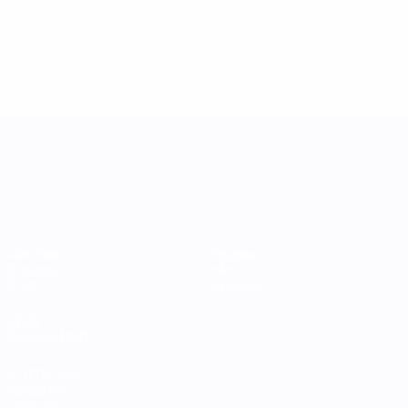
UEFA Women's Nations League
Matches
Équipes
Groupes
Infos
Stats
À propos
VOIR
ÉGALEMENT
fr.UEFA.com
Fondation
UEFA pour