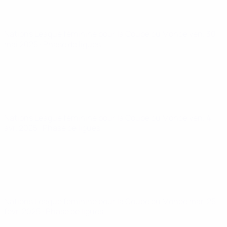
Nations League féminine pour la Coupe du Monde
ven. 30
mai 2025
· Phase de ligues
Nations League féminine pour la Coupe du Monde
ven. 4
avr. 2025
· Phase de ligues
Nations League féminine pour la Coupe du Monde
mar. 25
févr. 2025
· Phase de ligues