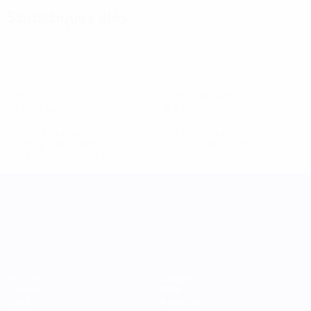
Statistiques clés
11
25
Buts
Buts concédés
1,11 moy. par match
2,5 moy. par match
25
1
Cartons jaunes
Cartons rouges
2,5 moy. par match
0,1 moy. par match
Voir toutes les stats
UEFA Women's Nations League
Matches
Équipes
Groupes
Infos
Stats
À propos