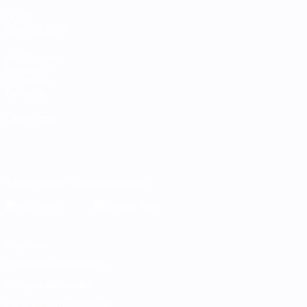
VOIR
ÉGALEMENT
fr.UEFA.com
Fondation
UEFA pour
l'enfance
LANGUES
Français
English
Français
Deutsch
Русский
Español
Italiano
Português
Télécharger l'appli officielle
Vie privée
Conditions d'utilisation
Politique de cookies
Paramètres des cookies