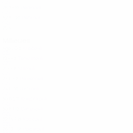
CZE
28
3
-
Dědinová
19
CZE
32
3
-
Pěčková
20
CZE
25
4
-
Milieues
Âge
J
G
Krejčová
2
CZE
19
-
-
Tenkrátová
3
CZE
21
-
-
Stárová
7
CZE
27
11
-
Paulenová
7
CZE
24
1
-
Svitková
10
CZE
30
6
5
Krejčiříková
11
CZE
30
8
1
Cahynová
12
CZE
32
14
4
Kotrčová
15
CZE
26
12
-
Polcarová
17