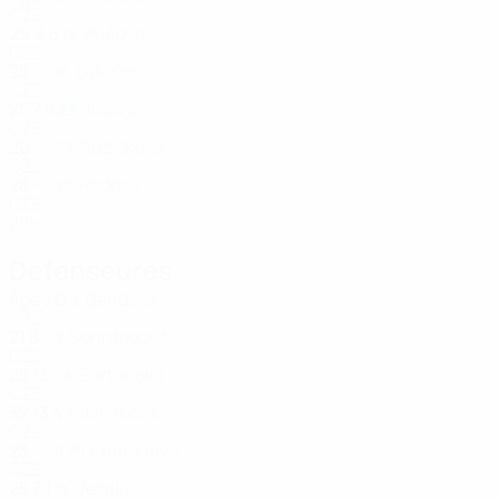
CZE
29
9
6
Pučová
16
CZE
25
-
-
Lukášová
16
CZE
25
7
8
Jílková
23
CZE
20
-
-
Růžičková
23
CZE
28
-
-
Radová
23
CZE
28
-
-
Défenseures
Âge
J
G
Bendová
2
CZE
21
8
-
Sonntagová
3
CZE
25
13
-
Bartoňová
6
CZE
32
13
4
Jelínková
7
CZE
23
-
-
Pochmanová
8
CZE
25
7
1
Veselá
13