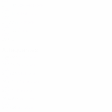
CZE
24
4
-
Szewieczková
17
CZE
28
1
-
K. Dubcová
18
CZE
27
12
2
Vithová
22
CZE
20
-
-
Černá
22
CZE
29
13
2
Attaquantes
Âge
J
G
Cvrčková
4
CZE
25
7
2
Polášková
5
CZE
24
14
2
Stašková
9
CZE
26
11
2
Žufánková
10
CZE
23
7
1
Khýrová
14
CZE
26
14
8
Vojtková
17
CZE
27
-
-
Střížová
20
CZE