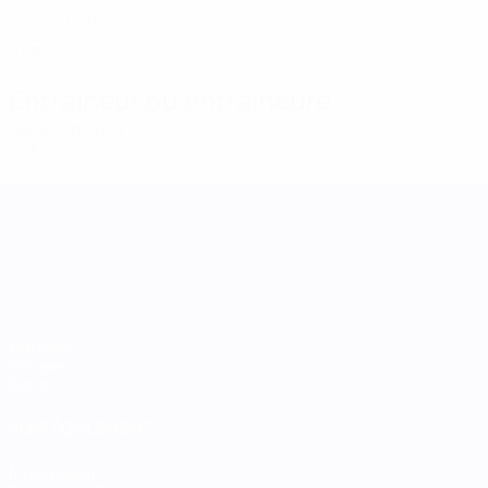
22
5
-
Růžičková
21
CZE
23
5
-
Entraîneur ou entraîneure
Jitka Klimková
CZE
UEFA Women's Nations League
Matches
Groupes
Stats
VOIR ÉGALEMENT
fr.UEFA.com