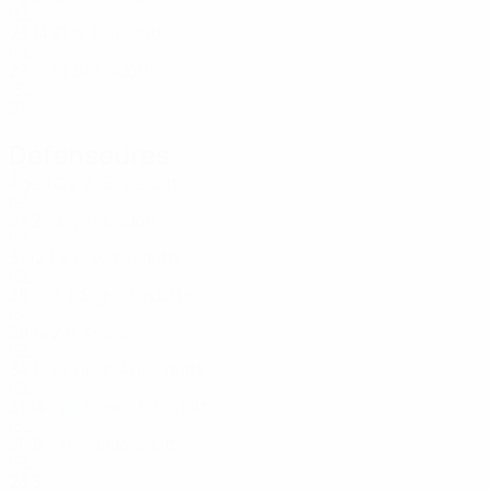
ISL
23
14
21
Ívarsdóttir
12
ISL
27
-
-
Birkisdóttir
13
ISL
21
-
-
Défenseures
Âge
J
G
A. Eiríksdóttir
2
ISL
23
2
-
Viggósdóttir
4
ISL
31
12
1
E. Vidarsdóttir
4
ISL
35
-
-
I. Sigurdardóttir
6
ISL
28
14
2
Anasi
11
ISL
34
1
-
Gudr. Arnardóttir
18
ISL
31
14
-
Gudn. Árnadóttir
20
ISL
26
6
-
Halldórsdóttir
21
ISL
23
3
-