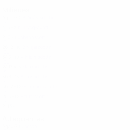
Milieues
Âge
J
G
B. Ágústsdóttir
2
ISL
31
5
-
K. Tryggvadóttir
7
ISL
21
6
-
Jóhannsdóttir
8
ISL
26
12
1
Brynjarsdóttir
10
ISL
34
5
-
Vilhjálmsdóttir
10
ISL
24
13
4
Hauksdóttir
15
ISL
30
3
-
Antonsdóttir
16
ISL
30
12
-
Gunnlaugsdóttir
19
ISL
25
3
-
Heiðarsdóttir
19
ISL
21
13
-
Attaquantes
Âge
J
G
Jessen
3