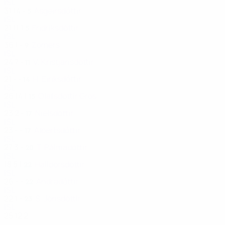
ISL
31
14
-
Ásgeirsdóttir
5
ISL
21
11
1
Fridriksdóttir
5
ISL
36
1
-
Zomers
9
ISL
24
7
-
V. Kristjánsdóttir
11
ISL
21
-
-
H. Eiríksdóttir
14
ISL
26
14
1
Olafsdottir Gros
15
ISL
23
2
-
Níelsdóttir
17
ISL
23
-
-
Albertsdóttir
17
ISL
27
3
-
T. Pálmadóttir
20
ISL
18
5
1
Halldórsdóttir
22
ISL
26
-
-
Andradóttir
22
ISL
22
1
-
S. Jónsdóttir
23
ISL
25
12
2