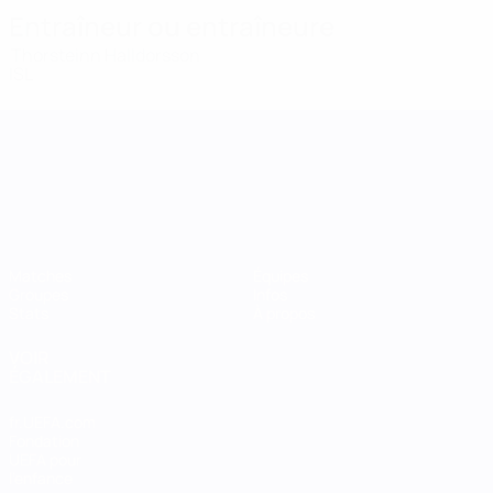
Entraîneur ou entraîneure
Thorsteinn Halldorsson
ISL
UEFA Women's Nations League
Matches
Équipes
Groupes
Infos
Stats
À propos
VOIR
ÉGALEMENT
fr.UEFA.com
Fondation
UEFA pour
l'enfance