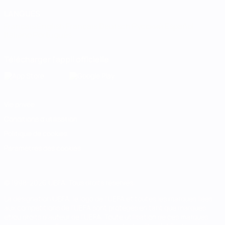
LANGUES
Français
English
Français
Deutsch
Русский
Español
Italiano
Português
Télécharger l'appli officielle
Vie privée
Conditions d'utilisation
Politique de cookies
Paramètres des cookies
© 1998-2026 UEFA. Tous droits réservés.
La désignation UEFA, le logo de l'UEFA et toutes les marques liées
aux compétitions de l'UEFA sont protégés en tant que marques
et/ou droits d'auteur de l'UEFA. Toute utilisation de ces marques