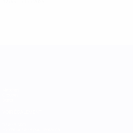
02 décembre 2025
UEFA Women's Nations League
Matches
Groupes
Stats
VOIR ÉGALEMENT
fr.UEFA.com
Fondation UEFA pour l'enfance