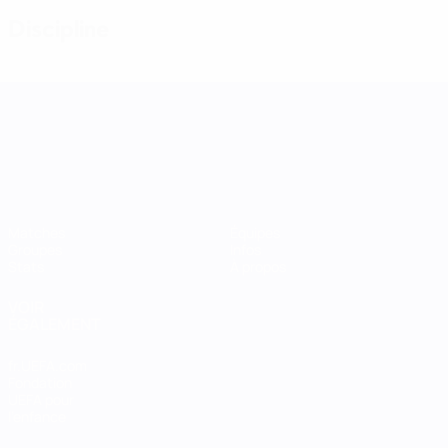
Discipline
UEFA Women's Nations League
Matches
Équipes
Groupes
Infos
Stats
À propos
VOIR
ÉGALEMENT
fr.UEFA.com
Fondation
UEFA pour
l'enfance