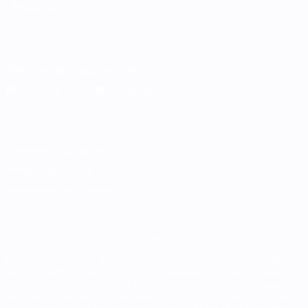
LANGUES
Français
English
Français
Deutsch
Русский
Español
Italiano
Português
Télécharger l'appli officielle
Vie privée
Conditions d'utilisation
Politique de cookies
Paramètres des cookies
© 1998-2026 UEFA. Tous droits réservés.
La désignation UEFA, le logo de l'UEFA et toutes les marques liées
aux compétitions de l'UEFA sont protégés en tant que marques
et/ou droits d'auteur de l'UEFA. Toute utilisation de ces marques
déposées à des fins commerciales est interdite. L'utilisation de la