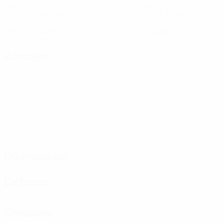
Buts
Buts concédés
2,17 moy. par match
0,84 moy. par match
2
0
Cartons jaunes
Cartons rouges
0,34 moy. par match
Attaque
Distribution
Défense
Gardiens