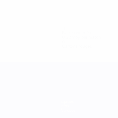
11
Buts concédés
0,92 moy. par match
0
Cartons rouges
Équipes
Infos
À propos