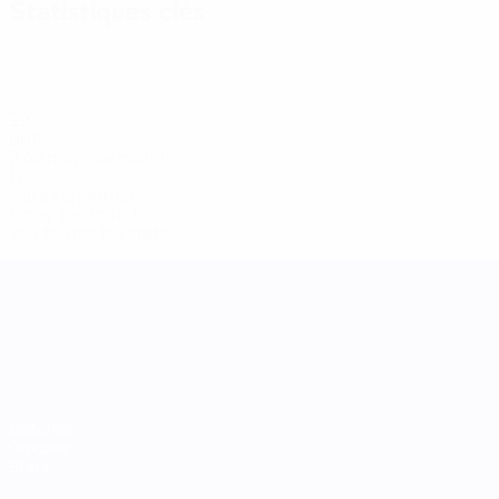
Statistiques clés
29
Buts
2,42 moy. par match
12
Cartons jaunes
1 moy. par match
Voir toutes les stats
UEFA Women's Nations League
Matches
Groupes
Stats