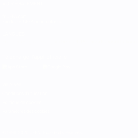
VOIR ÉGALEMENT
fr.UEFA.com
Fondation UEFA pour l'enfance
LANGUES
Français
English
Français
Deutsch
Русский
Español
Italiano
Télécharger l'appli officielle
Vie privée
Conditions d'utilisation
Politique de cookies
Paramètres des cookies
© 1998-2026 UEFA. Tous droits réservés.