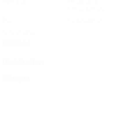
Matches joués
Minutes jouées
40 moy. par match
0
0
Buts
Cartons jaunes
0
Cartons rouges
Défense
Distribution
Attaque