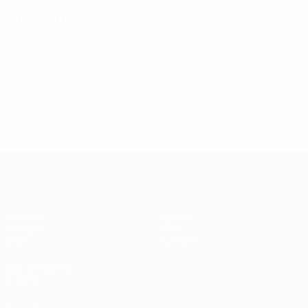
Discipline
0
0
Cartons jaunes
Cartons rouges
* Suspendue jusqu'à nouvel ordre. <a
href='https://fr.uefa.com/insideuefa/mediaservices/media
148df3adfcb7-1e200e38ed6f-1000--fifa-uefa-suspendem-
equipas-e-seleccoes-russas-de-todas-as-prov/' >En
savoir plus</a>
EURO féminin de futsal de l’UEFA
Matches
Équipes
Groupes
Infos
Stats
À propos
LES SITES DE
L'UEFA