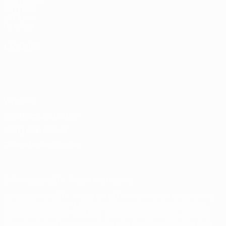
fr.UEFA.com
Fondation
UEFA pour
l'enfance
LANGUES
Français
English
Français
Deutsch
Русский
Español
Italiano
Português
Vie privée
Conditions d'utilisation
Politique de cookies
Paramètres des cookies
© 1998-2026 UEFA. Tous droits réservés.
La désignation UEFA, le logo de l'UEFA et toutes les marques liées
aux compétitions de l'UEFA sont protégés en tant que marques
et/ou droits d'auteur de l'UEFA. Toute utilisation de ces marques
déposées à des fins commerciales est interdite. L'utilisation de la