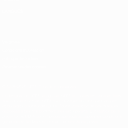
LANGUES
Français
English
Français
Deutsch
Русский
Español
Italiano
Português
Vie privée
Conditions d'utilisation
Politique de cookies
Paramètres des cookies
© 1998-2026 UEFA. Tous droits réservés.
La désignation UEFA, le logo de l'UEFA et toutes les marques liées
aux compétitions de l'UEFA sont protégés en tant que marques
et/ou droits d'auteur de l'UEFA. Toute utilisation de ces marques
déposées à des fins commerciales est interdite. L'utilisation de la
plate-forme UEFA.com implique que vous acceptez les Conditions
générales et les Dispositions en matière de vie privée.