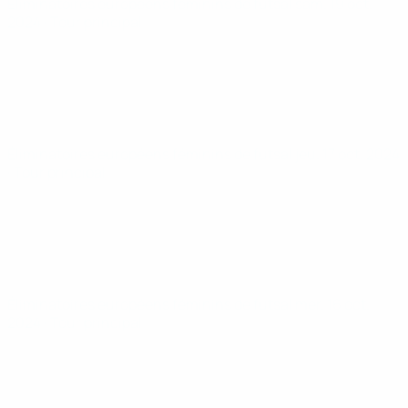
Éliminatoires européens féminins de futsal
sam. 19 oct.
2024
· Tour principal
Éliminatoires européens féminins de futsal
jeu. 17 oct. 2024
· Tour principal
Éliminatoires européens féminins de futsal
mer. 16 oct.
2024
· Tour principal