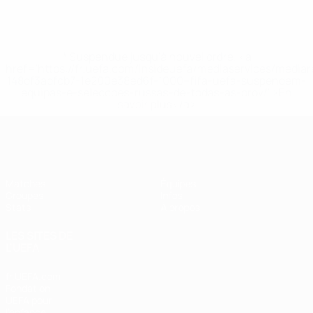
* Suspendue jusqu'à nouvel ordre. <a
href='https://fr.uefa.com/insideuefa/mediaservices/media
148df3adfcb7-1e200e38ed6f-1000--fifa-uefa-suspendem-
equipas-e-seleccoes-russas-de-todas-as-prov/' >En
savoir plus</a>
EURO féminin de futsal de l’UEFA
Matches
Équipes
Groupes
Infos
Stats
À propos
LES SITES DE
L'UEFA
fr.UEFA.com
Fondation
UEFA pour
l'enfance