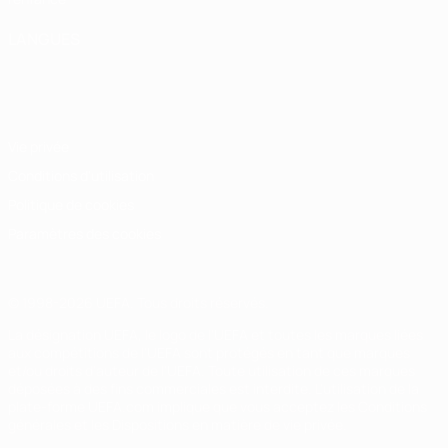
LANGUES
Français
English
Français
Deutsch
Русский
Español
Italiano
Português
Vie privée
Conditions d'utilisation
Politique de cookies
Paramètres des cookies
© 1998-2026 UEFA. Tous droits réservés.
La désignation UEFA, le logo de l'UEFA et toutes les marques liées
aux compétitions de l'UEFA sont protégés en tant que marques
et/ou droits d'auteur de l'UEFA. Toute utilisation de ces marques
déposées à des fins commerciales est interdite. L'utilisation de la
plate-forme UEFA.com implique que vous acceptez les Conditions
générales et les Dispositions en matière de vie privée.