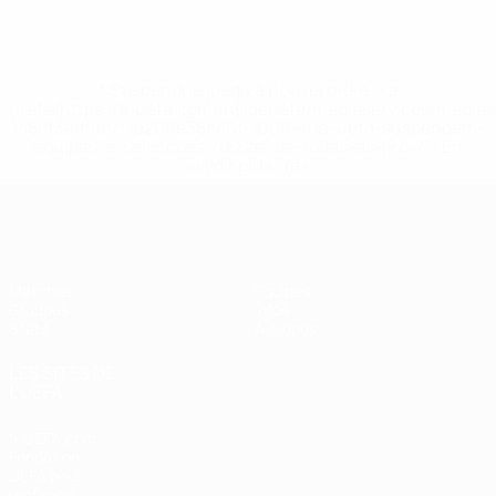
* Suspendue jusqu'à nouvel ordre. <a
href='https://fr.uefa.com/insideuefa/mediaservices/media
148df3adfcb7-1e200e38ed6f-1000--fifa-uefa-suspendem-
equipas-e-seleccoes-russas-de-todas-as-prov/' >En
savoir plus</a>
EURO féminin de futsal de l’UEFA
Matches
Équipes
Groupes
Infos
Stats
À propos
LES SITES DE
L'UEFA
fr.UEFA.com
Fondation
UEFA pour
l'enfance