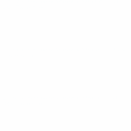
Éliminatoires européens féminins de futsal
sam. 19 oct.
2024
· Tour principal
Éliminatoires européens féminins de futsal
jeu. 17 oct. 2024
· Tour principal
Éliminatoires européens féminins de futsal
mer. 16 oct.
2024
· Tour principal