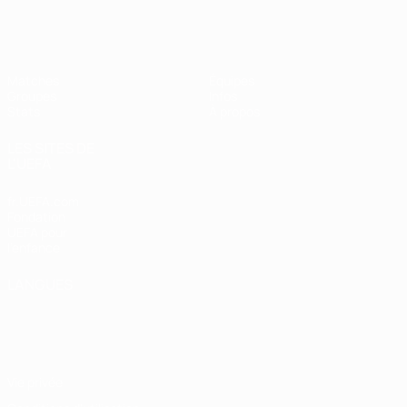
EURO féminin de futsal de l’UEFA
Matches
Équipes
Groupes
Infos
Stats
À propos
LES SITES DE
L'UEFA
fr.UEFA.com
Fondation
UEFA pour
l'enfance
LANGUES
Français
English
Français
Deutsch
Русский
Español
Italiano
Português
Vie privée