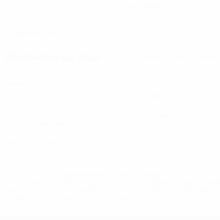
8
Slovénie
NUMÉRO EN SÉLECTION
PAYS
DATE DE NAISSANCE
10/12/1998 (27)
Statistiques clés
Voir toutes les stats
3
1
Matches joués
Buts
0,34 moy. par match
2
0
Tirs
Cartons jaunes
0,67 moy. par match
0
Cartons rouges
* Suspendue jusqu'à nouvel ordre. <a
href='https://fr.uefa.com/insideuefa/mediaservices/media
148df3adfcb7-1e200e38ed6f-1000--fifa-uefa-suspendem-
equipas-e-seleccoes-russas-de-todas-as-prov/' >En
savoir plus</a>