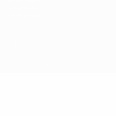
Conditions d'utilisation
Politique de cookies
Paramètres des cookies
© 1998-2026 UEFA. Tous droits réservés.
La désignation UEFA, le logo de l'UEFA et toutes les marques liées
aux compétitions de l'UEFA sont protégés en tant que marques
et/ou droits d'auteur de l'UEFA. Toute utilisation de ces marques
déposées à des fins commerciales est interdite. L'utilisation de la
plate-forme UEFA.com implique que vous acceptez les Conditions
générales et les Dispositions en matière de vie privée.