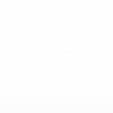
FIN
26
6
2
Lehtonen
6
FIN
22
3
-
Sirén
7
FIN
26
3
-
Jokisalo
13
FIN
27
6
4
Herranen
17
FIN
27
6
4
Entraîneur ou entraîneure
Jaakko Laitinen
FIN
* Suspendue jusqu'à nouvel ordre. <a
href='https://fr.uefa.com/insideuefa/mediaservices/media
148df3adfcb7-1e200e38ed6f-1000--fifa-uefa-suspendem-
equipas-e-seleccoes-russas-de-todas-as-prov/' >En
savoir plus</a>
EURO féminin de futsal de l’UEFA