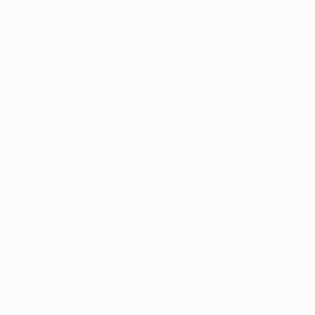
Matches
Équipes
Groupes
Infos
Stats
À propos
LES SITES DE
L'UEFA
fr.UEFA.com
Fondation
UEFA pour
l'enfance
LANGUES
Français
English
Français
Deutsch
Русский
Español
Italiano
Português
Vie privée
Conditions d'utilisation
Politique de cookies