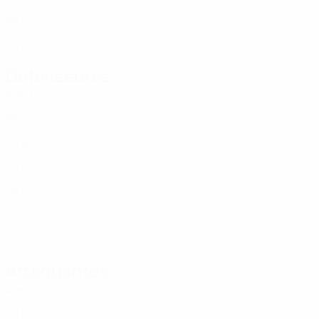
FIN
35
6
-
Ropanen
12
FIN
35
6
7
Défenseures
Âge
J
G
Hannuksela
2
FIN
35
6
-
Halonen
8
FIN
30
6
3
Heikkilä
9
FIN
22
6
-
Lauermaa
14
FIN
38
6
-
Viren
16
FIN
26
6
4
Mäntylä
19
FIN
37
6
1
Attaquantes
Âge
J
G
Lind
3
FIN
29
6
4
Luotonen
4