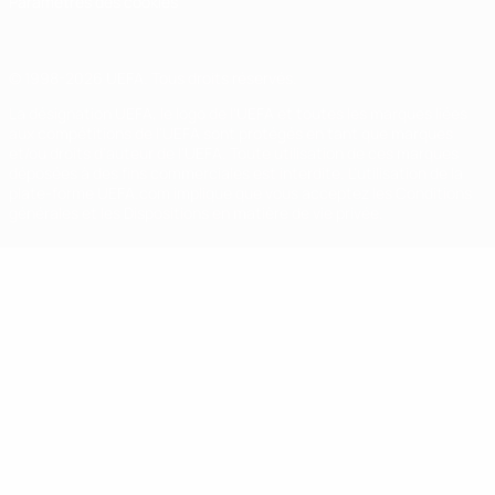
Paramètres des cookies
© 1998-2026 UEFA. Tous droits réservés.
La désignation UEFA, le logo de l'UEFA et toutes les marques liées
aux compétitions de l'UEFA sont protégés en tant que marques
et/ou droits d'auteur de l'UEFA. Toute utilisation de ces marques
déposées à des fins commerciales est interdite. L'utilisation de la
plate-forme UEFA.com implique que vous acceptez les Conditions
générales et les Dispositions en matière de vie privée.