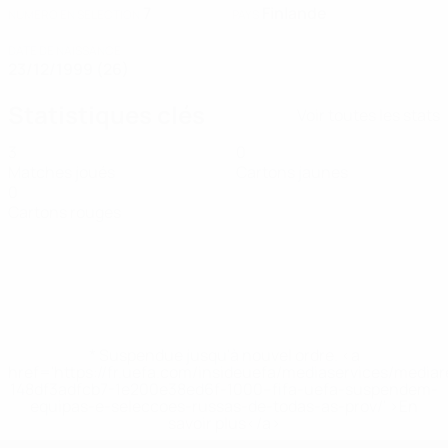
7
Finlande
NUMÉRO EN SÉLECTION
PAYS
DATE DE NAISSANCE
23/12/1999 (26)
Statistiques clés
Voir toutes les stats
3
0
Matches joués
Cartons jaunes
0
Cartons rouges
* Suspendue jusqu'à nouvel ordre. <a
href='https://fr.uefa.com/insideuefa/mediaservices/media
148df3adfcb7-1e200e38ed6f-1000--fifa-uefa-suspendem-
equipas-e-seleccoes-russas-de-todas-as-prov/' >En
savoir plus</a>