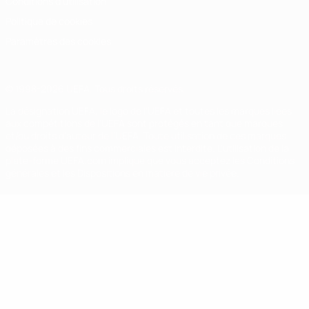
Conditions d'utilisation
Politique de cookies
Paramètres des cookies
© 1998-2026 UEFA. Tous droits réservés.
La désignation UEFA, le logo de l'UEFA et toutes les marques liées
aux compétitions de l'UEFA sont protégés en tant que marques
et/ou droits d'auteur de l'UEFA. Toute utilisation de ces marques
déposées à des fins commerciales est interdite. L'utilisation de la
plate-forme UEFA.com implique que vous acceptez les Conditions
générales et les Dispositions en matière de vie privée.