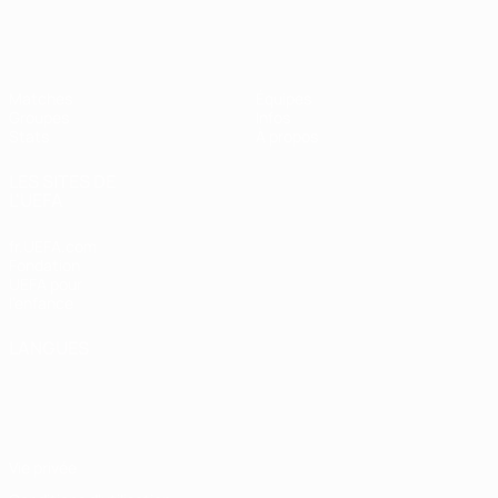
EURO féminin de futsal de l’UEFA
Matches
Équipes
Groupes
Infos
Stats
À propos
LES SITES DE
L'UEFA
fr.UEFA.com
Fondation
UEFA pour
l'enfance
LANGUES
Français
English
Français
Deutsch
Русский
Español
Italiano
Português
Vie privée