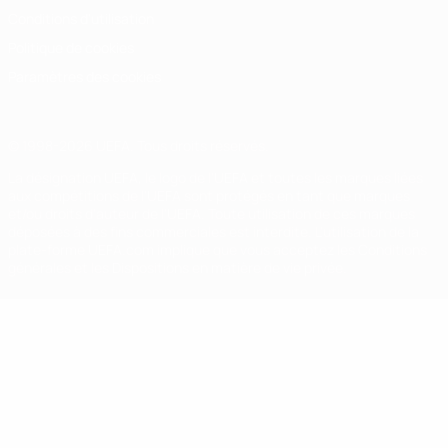
Conditions d'utilisation
Politique de cookies
Paramètres des cookies
© 1998-2026 UEFA. Tous droits réservés.
La désignation UEFA, le logo de l'UEFA et toutes les marques liées
aux compétitions de l'UEFA sont protégés en tant que marques
et/ou droits d'auteur de l'UEFA. Toute utilisation de ces marques
déposées à des fins commerciales est interdite. L'utilisation de la
plate-forme UEFA.com implique que vous acceptez les Conditions
générales et les Dispositions en matière de vie privée.