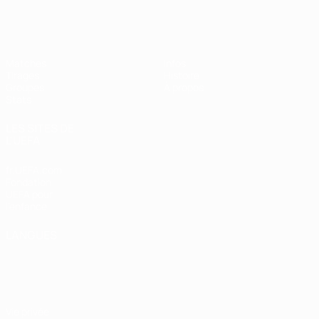
EURO féminin de futsal de l’UEFA
Matches
Infos
Tirages
Histoire
Groupes
À propos
Stats
LES SITES DE
L'UEFA
fr.UEFA.com
Fondation
UEFA pour
l'enfance
LANGUES
Français
English
Français
Deutsch
Русский
Español
Italiano
Português
Vie privée