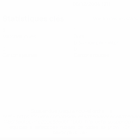
06/12/2004 (21)
Statistiques clés
Voir toutes les stats
3
1
Matches joués
Buts
0,34 moy. par match
0
0
Cartons jaunes
Cartons rouges
* Suspendue jusqu'à nouvel ordre. <a
href='https://fr.uefa.com/insideuefa/mediaservices/media
148df3adfcb7-1e200e38ed6f-1000--fifa-uefa-suspendem-
equipas-e-seleccoes-russas-de-todas-as-prov/' >En
savoir plus</a>