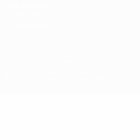
Conditions d'utilisation
Politique de cookies
Paramètres des cookies
© 1998-2026 UEFA. Tous droits réservés.
La désignation UEFA, le logo de l'UEFA et toutes les marques liées
aux compétitions de l'UEFA sont protégés en tant que marques
et/ou droits d'auteur de l'UEFA. Toute utilisation de ces marques
déposées à des fins commerciales est interdite. L'utilisation de la
plate-forme UEFA.com implique que vous acceptez les Conditions
générales et les Dispositions en matière de vie privée.