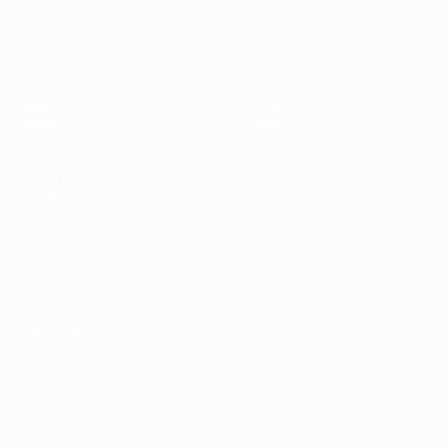
EURO féminin de futsal de l’UEFA
Matches
Infos
Tirages
Histoire
Groupes
À propos
Stats
LES SITES DE
L'UEFA
fr.UEFA.com
Fondation
UEFA pour
l'enfance
LANGUES
Français
English
Français
Deutsch
Русский
Español
Italiano
Português
Vie privée