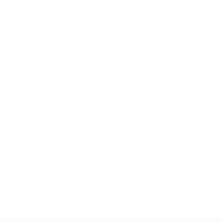
* Suspendue jusqu'à nouvel ordre. <a
href='https://fr.uefa.com/insideuefa/mediaservices/media
148df3adfcb7-1e200e38ed6f-1000--fifa-uefa-suspendem-
equipas-e-seleccoes-russas-de-todas-as-prov/' >En
savoir plus</a>