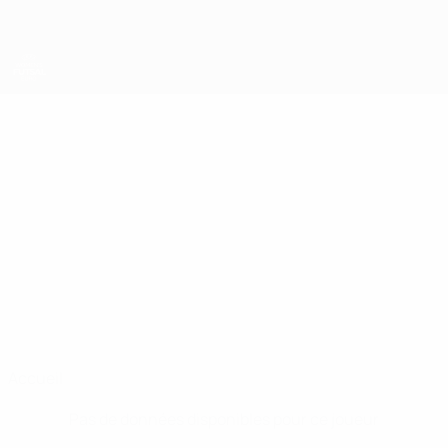
Passer
au
contenu
principal
EURO féminin de futsal de l’UEFA
SENNI
Senni Viren Stats
VIREN
Finlande
Accueil
Pas de données disponibles pour ce joueur